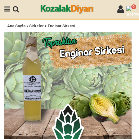
0
>
Ana Sayfa
Sirkeler
> Enginar Sirkesi